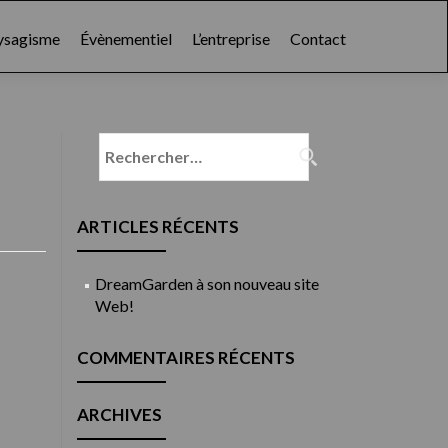
ysagisme
Évènementiel
L’entreprise
Contact
Rechercher :
ARTICLES RÉCENTS
DreamGarden à son nouveau site
Web!
COMMENTAIRES RÉCENTS
ARCHIVES