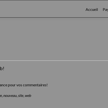
Accueil
Pa
b!
vance pour vos commentaires!
ge
,
nouveau
,
site
,
web